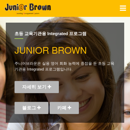
Toggl
naviga
초등 교육기관용 Integrated 프로그램
실용 영어 회화 능력을 향상
JUNIOR BROWN
JUNIOR BROWN
주니어브라운은 실용 영어 회화 능력에 중점을 둔 초등 교육
주니어브라운은 안전한 학교에서 브라운 교육의 검증받은
기관용 Integrated 프로그램입니다.
선생님이 직접 방문하여 진행하는 프로그램입니다.
자세히 보기
자세히 보기
블로그
블로그
카페
카페