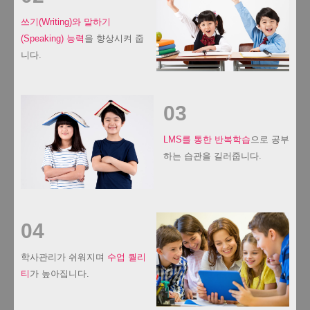
쓰기(Writing)와 말하기
(Speaking) 능력
을 향상시켜 줍
니다.
03
LMS를 통한 반복학습
으로 공부
하는 습관을 길러줍니다.
04
학사관리가 쉬워지며
수업 퀄리
티
가 높아집니다.